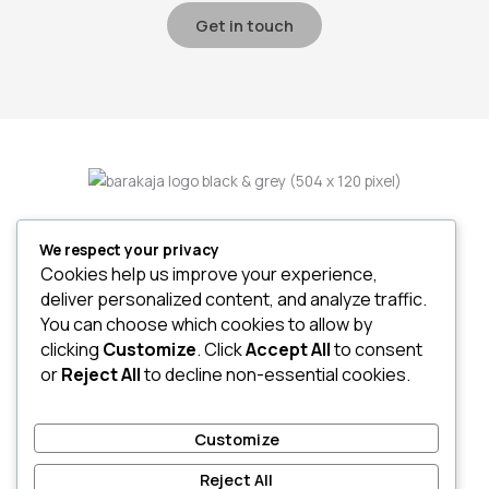
Get in touch
We respect your privacy
Home
Cookies help us improve your experience,
About
deliver personalized content, and analyze traffic.
Services
You can choose which cookies to allow by
Project
clicking
Customize
. Click
Accept All
to consent
or
Reject All
to decline non-essential cookies.
Customize
Reject All