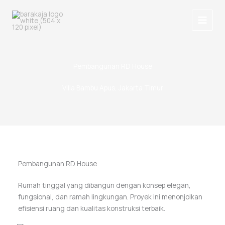
Lewati
Main
ke
Menu
konten
Pembangunan RD House
Villa Bambu Apus, Jakarta Timur
Pembangunan RD House
Rumah tinggal yang dibangun dengan konsep elegan,
fungsional, dan ramah lingkungan. Proyek ini menonjolkan
efisiensi ruang dan kualitas konstruksi terbaik.