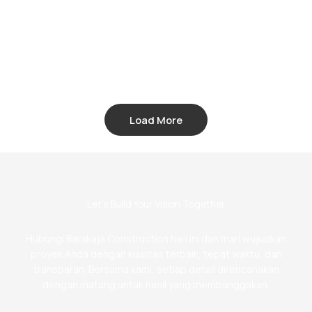
Load More
Let’s Build Your Vision Together
Hubungi Barakaja Construction hari ini dan mari wujudkan
proyek Anda dengan kualitas terbaik, tepat waktu, dan
transparan. Bersama kami, setiap detail direncanakan
dengan matang untuk hasil yang membanggakan.