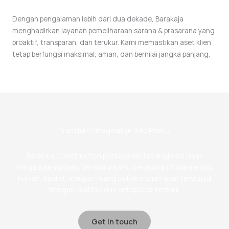
Dengan pengalaman lebih dari dua dekade, Barakaja
menghadirkan layanan pemeliharaan sarana & prasarana yang
proaktif, transparan, dan terukur. Kami memastikan aset klien
tetap berfungsi maksimal, aman, dan bernilai jangka panjang.
Transform Imagination Into Reality
Barakaja Construction percaya setiap imajinasi layak
menjadi kenyataan. Bersama kami, perjalanan Anda menuju
hunian, kantor, maupun ruang publik impian akan terwujud
dengan kualitas dan ketepatan terbaik.
Get in touch