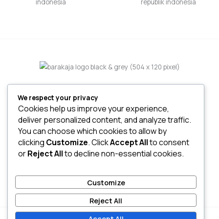
We respect your privacy
Home
Cookies help us improve your experience,
About
deliver personalized content, and analyze traffic.
Services
You can choose which cookies to allow by
Project
clicking
Customize
. Click
Accept All
to consent
or
Reject All
to decline non-essential cookies.
Customize
Reject All
Accept All