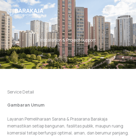
Lewati
Main
ke
Menu
konten
Installation & Project Support
Service Detail
Gambaran Umum
Layanan Pemeliharaan Sarana & Prasarana Barakaja
memastikan setiap bangunan, fasilitas publik, maupun ruang
komersial tetap berfungsi optimal, aman, dan berumur panjang.