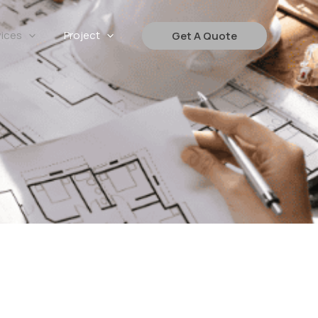
vices
Project
Get A Quote