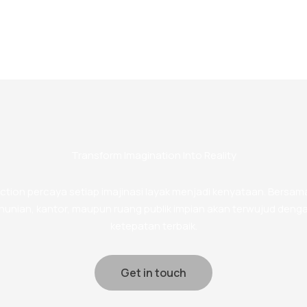
Transform Imagination Into Reality
ction percaya setiap imajinasi layak menjadi kenyataan. Bersama
unian, kantor, maupun ruang publik impian akan terwujud denga
ketepatan terbaik.
Get in touch