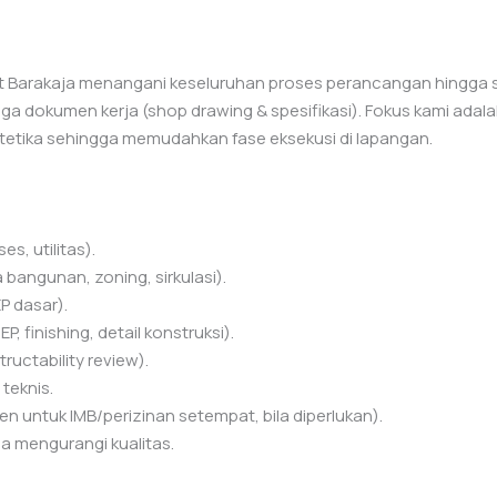
Barakaja menangani keseluruhan proses perancangan hingga sia
ga dokumen kerja (shop drawing & spesifikasi). Fokus kami adal
estetika sehingga memudahkan fase eksekusi di lapangan.
es, utilitas).
bangunan, zoning, sirkulasi).
P dasar).
P, finishing, detail konstruksi).
ructability review).
teknis.
n untuk IMB/perizinan setempat, bila diperlukan).
pa mengurangi kualitas.