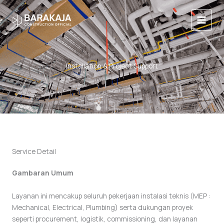
Lewati
Main
ke
Menu
konten
Installation & Project Support
Service Detail
Gambaran Umum
Layanan ini mencakup seluruh pekerjaan instalasi teknis (MEP :
Mechanical, Electrical, Plumbing) serta dukungan proyek
seperti procurement, logistik, commissioning, dan layanan