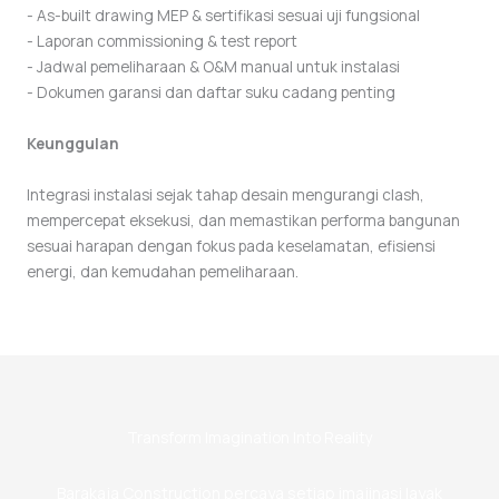
- As-built drawing MEP & sertifikasi sesuai uji fungsional
- Laporan commissioning & test report
- Jadwal pemeliharaan & O&M manual untuk instalasi
- Dokumen garansi dan daftar suku cadang penting
Keunggulan
Integrasi instalasi sejak tahap desain mengurangi clash,
mempercepat eksekusi, dan memastikan performa bangunan
sesuai harapan dengan fokus pada keselamatan, efisiensi
energi, dan kemudahan pemeliharaan.
Transform Imagination Into Reality
Barakaja Construction percaya setiap imajinasi layak