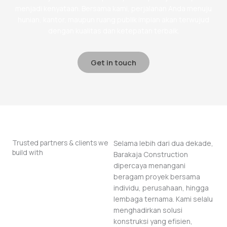
menjadi kenyataan. Bersama kami, perjalanan Anda menuju
hunian, kantor, maupun ruang publik impian akan terwujud
dengan kualitas dan ketepatan terbaik.
Get in touch
Trusted partners & clients we
Selama lebih dari dua dekade,
build with
Barakaja Construction
dipercaya menangani
beragam proyek bersama
individu, perusahaan, hingga
lembaga ternama. Kami selalu
menghadirkan solusi
konstruksi yang efisien,