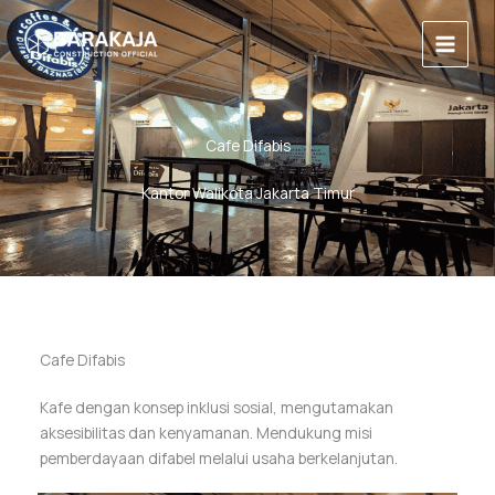
Lewati
Main
ke
Menu
konten
Cafe Difabis
Kantor Walikota Jakarta Timur
Cafe Difabis
Kafe dengan konsep inklusi sosial, mengutamakan
aksesibilitas dan kenyamanan. Mendukung misi
pemberdayaan difabel melalui usaha berkelanjutan.