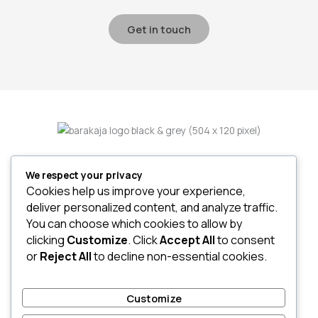
Get in touch
We respect your privacy
Home
Cookies help us improve your experience,
About
deliver personalized content, and analyze traffic.
Services
You can choose which cookies to allow by
Project
clicking
Customize
. Click
Accept All
to consent
or
Reject All
to decline non-essential cookies.
Customize