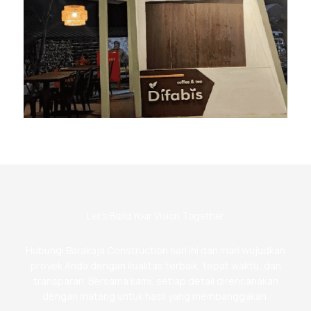
Let’s Build Your Vision Together
Hubungi Barakaja Construction hari ini dan mari wujudkan
proyek Anda dengan kualitas terbaik, tepat waktu, dan
transparan. Bersama kami, setiap detail direncanakan
dengan matang untuk hasil yang membanggakan.