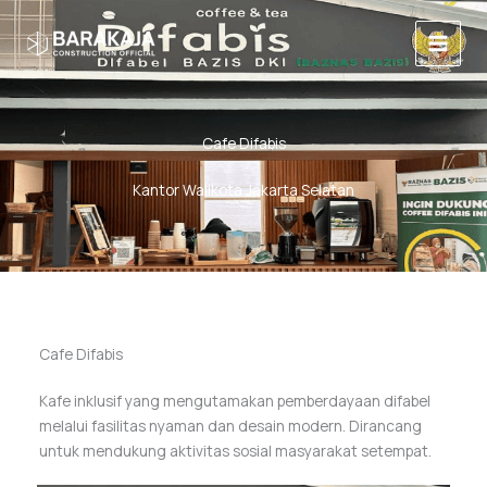
Lewati
Main
ke
Menu
konten
Cafe Difabis
Kantor Walikota Jakarta Selatan
Cafe Difabis
Kafe inklusif yang mengutamakan pemberdayaan difabel
melalui fasilitas nyaman dan desain modern. Dirancang
untuk mendukung aktivitas sosial masyarakat setempat.