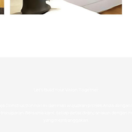
Let’s Build Your Vision Together
ja Construction hari ini dan mari wujudkan proyek Anda dengan ku
 transparan. Bersama kami, setiap detail direncanakan dengan m
yang membanggakan.