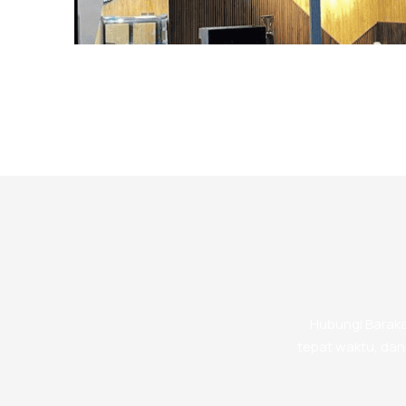
Hubungi Baraka
tepat waktu, dan