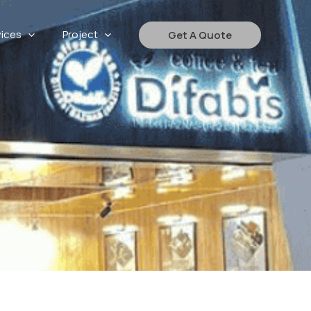
vices
Project
Get A Quote