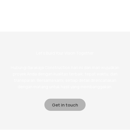
Let’s Build Your Vision Together
Hubungi Barakaja Construction hari ini dan mari wujudkan
proyek Anda dengan kualitas terbaik, tepat waktu, dan
transparan. Bersama kami, setiap detail direncanakan
dengan matang untuk hasil yang membanggakan.
Get in touch