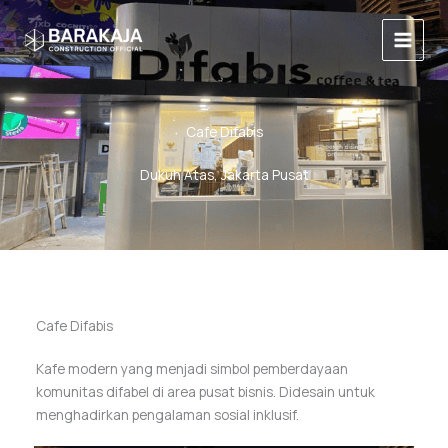
Lewati
Main
ke
Menu
konten
Cafe Difabis
Dukuh Atas, Jakarta Pusat
Cafe Difabis
Kafe modern yang menjadi simbol pemberdayaan
komunitas difabel di area pusat bisnis. Didesain untuk
menghadirkan pengalaman sosial inklusif.