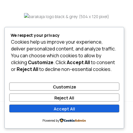
We respect your privacy
Home
Cookies help us improve your experience,
About
deliver personalized content, and analyze traffic.
Services
You can choose which cookies to allow by
Project
clicking
Customize
. Click
Accept All
to consent
or
Reject All
to decline non-essential cookies.
Customize
Reject All
Accept All
© BARAKAJA Construction. All Rights Reserved 2026
Powered by
Powered By Barakaja Corp.